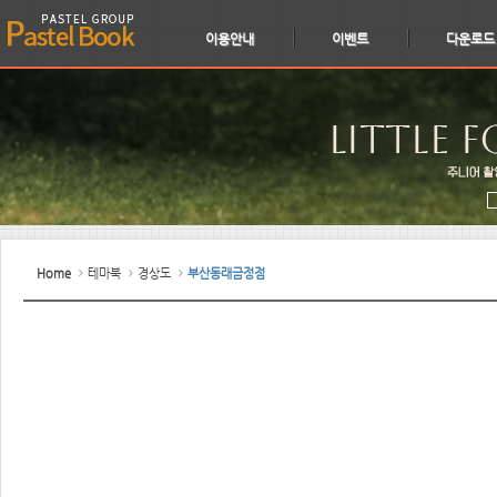
이용안내
이벤트
다운로드
Home
테마북
경상도
부산동래금정점