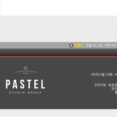
방문자
오늘:
33,102
어제:
497
(주)파스텔 | 대표:
전국지점 : 본점(용
천안아
울