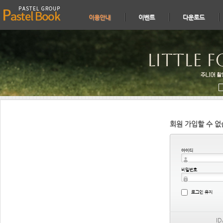
이용안내
이벤트
다운로드
어
회원 가입할 수 없
어
경
아이디
경
비밀번호
지
로그인 유지
I