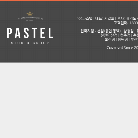
(주)파스텔 | 대표: 서길호 | 본사: 경기
고객센터: 1833-
전국지점 : 본점(용인 동백) | 삼청점 | 
천안아산점 | 청주점 | 춘천
울산점 | 창원점 | 부
Copyright Since 200