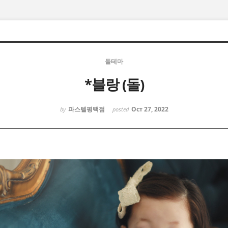
돌테마
*블랑 (돌)
파스텔평택점
Oct 27, 2022
by
posted