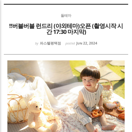
Sketchbook5, 스케치북5
돌테마
!!버블버블 런드리 (야외테마)오픈 (촬영시작 시
간 17:30 마지막)
파스텔평택점
Jun 22, 2024
by
posted
Sketchbook5, 스케치북5