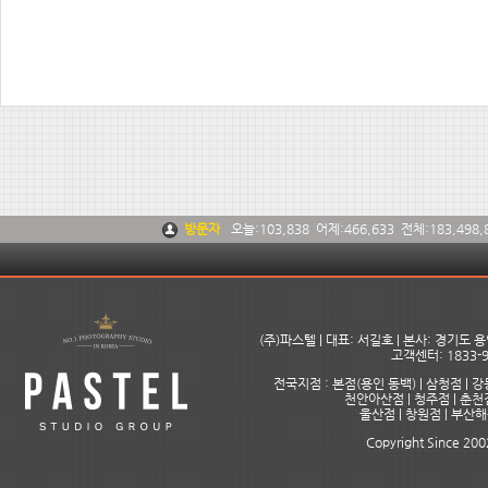
방문자
오늘:
103,838
어제:
466,633
전체:
183,498,
(주)파스텔 | 대표: 서길호 | 본사: 경기도
고객센터: 1833-9
전국지점 : 본점(용인 동백) | 삼청점 | 강
천안아산점 | 청주점 | 춘천점
울산점 | 창원점 | 부산
Copyright Since 2002 