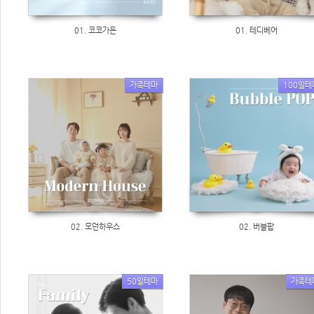
01. 코코가든
01. 테디베어
가족테마
100일테
02. 모던하우스
02. 버블팝
50일테마
가족테