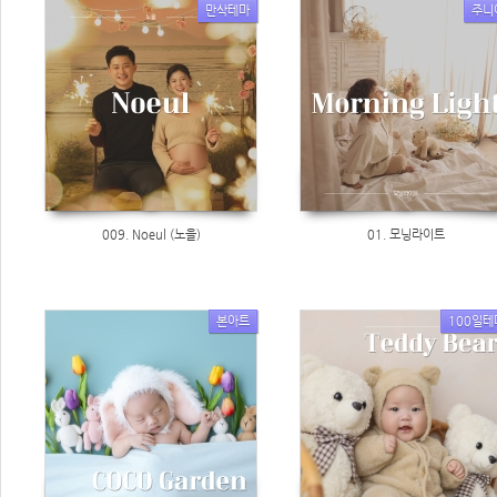
만삭테마
주니
009. Noeul (노을)
01. 모닝라이트
본아트
100일테