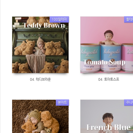
100일테마
돌테
04. 테디브라운
04. 토마토스프
본아트
주니