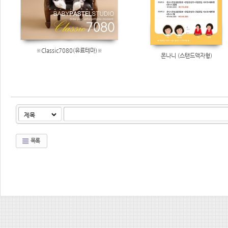
※Classic7080(유료테마)※
몬나니 (스탠드액자형)
목록