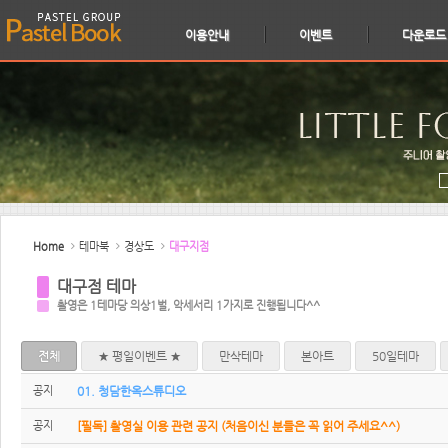
이용안내
이벤트
다운로드
Sketchbook5, 스케치북5
Sketchbook5, 스케치북5
Home
테마북
경상도
대구지점
대구점 테마
촬영은 1테마당 의상1벌, 악세서리 1가지로 진행됩니다^^
전체
★ 평일이벤트 ★
만삭테마
본아트
50일테마
공지
01. 청담한옥스튜디오
공지
[필독] 촬영실 이용 관련 공지 (처음이신 분들은 꼭 읽어 주세요^^)