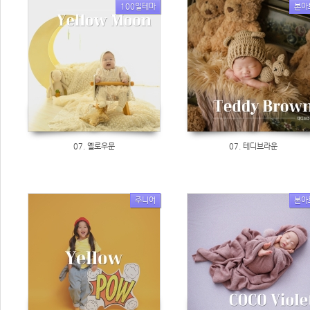
100일테마
본아
07. 옐로우문
07. 테디브라운
주니어
본아