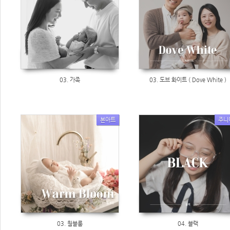
03. 가족
03. 도브 화이트 ( Dove White )
본아트
주니
03. 웜블룸
04. 블랙