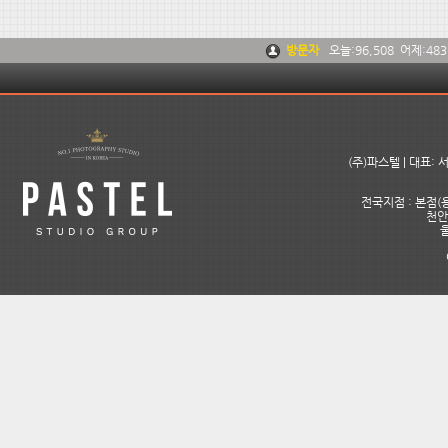
방문자
오늘:
96,508
어제:
483
(주)파스텔 | 대표:
전국지점 : 본점(용
천안아
울