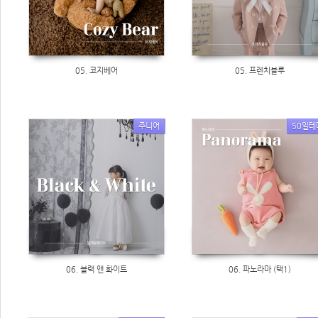
05. 코지베어
05. 프렌치블루
주니어
50일테
06. 블랙 앤 화이트
06. 파노라마 (택1)