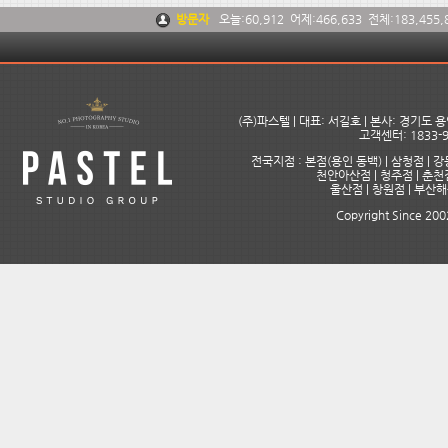
방문자
오늘:
60,912
어제:
466,633
전체:
183,455,
(주)파스텔 | 대표: 서길호 | 본사: 경기도
고객센터: 1833-9
전국지점 : 본점(용인 동백) | 삼청점 | 강
천안아산점 | 청주점 | 춘천점
울산점 | 창원점 | 부산
Copyright Since 2002 