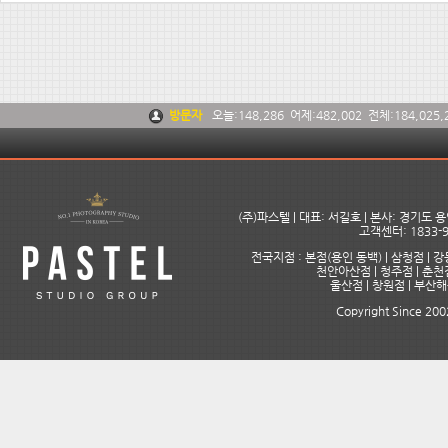
방문자
오늘:
148,286
어제:
482,002
전체:
184,025,
(주)파스텔 | 대표: 서길호 | 본사: 경기도
고객센터: 1833-9
전국지점 : 본점(용인 동백) | 삼청점 | 강
천안아산점 | 청주점 | 춘천점
울산점 | 창원점 | 부산
Copyright Since 2002 